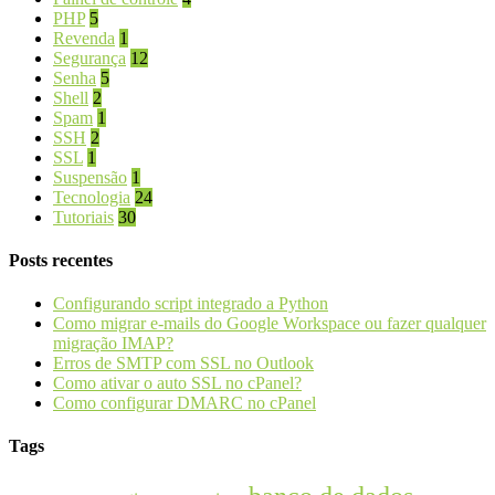
PHP
5
Revenda
1
Segurança
12
Senha
5
Shell
2
Spam
1
SSH
2
SSL
1
Suspensão
1
Tecnologia
24
Tutoriais
30
Posts recentes
Configurando script integrado a Python
Como migrar e-mails do Google Workspace ou fazer qualquer
migração IMAP?
Erros de SMTP com SSL no Outlook
Como ativar o auto SSL no cPanel?
Como configurar DMARC no cPanel
Tags