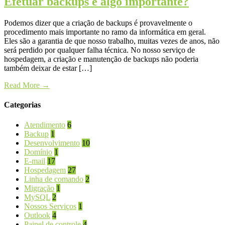
Efetuar backups é algo importante?
Podemos dizer que a criação de backups é provavelmente o
procedimento mais importante no ramo da informática em geral.
Eles são a garantia de que nosso trabalho, muitas vezes de anos, não
será perdido por qualquer falha técnica. No nosso serviço de
hospedagem, a criação e manutenção de backups não poderia
também deixar de estar […]
Read More
→
Categorias
Atendimento
6
Backup
1
Desenvolvimento
10
Domínio
1
E-mail
17
Hospedagem
27
Linha de comando
2
Migração
1
MySQL
2
Nossos Serviços
1
Outlook
4
Painel de controle
4